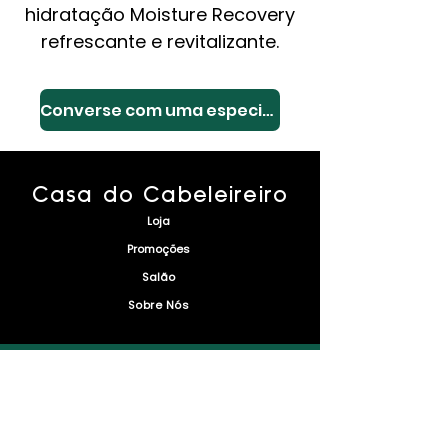
hidratação Moisture Recovery
refrescante e revitalizante.
Converse com uma especialista
Casa do Cabeleireiro
Loja
Promoções
Salão
Sobre Nós
Envio e Devoluções
Política da Loja
Métodos de Pagamento
FAQ