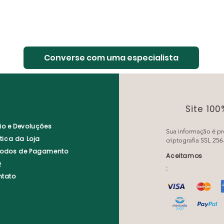
Converse com uma especialista
Site 10
io e Devoluções
Sua informação é pr
ítica da Loja
criptografia SSL 256-
todos de Pagamento
Aceitamos
Q
:
ntato