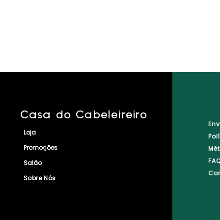
Casa do Cabeleireiro
Env
Loja
Pol
Promoções
Mé
FA
Salão
Co
Sobre Nós