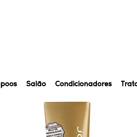
o pelo WhatsApp
Faça-nos uma visi
poos
Salão
Condicionadores
Trat