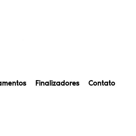
Siga nosso perfil no Instagra
ta
amentos
Finalizadores
Contato