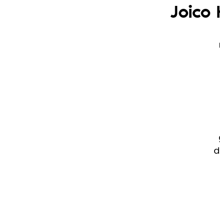
Joico
d